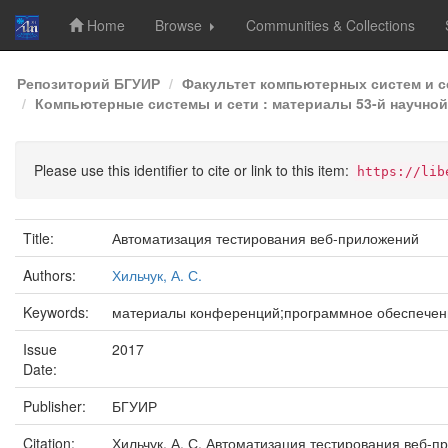
Home
Browse
Communities & Collections
Skip
Репозиторий БГУИР
Факультет компьютерных систем и с
navigation
Компьютерные системы и сети : материалы 53-й научной
Please use this identifier to cite or link to this item:
https://lib
Title:
Автоматизация тестирования веб-приложений
Authors:
Хильчук, А. С.
Keywords:
материалы конференций;программное обеспечен
Issue
2017
Date:
Publisher:
БГУИР
Citation:
Хильчук, А. С. Автоматизация тестирования веб-п