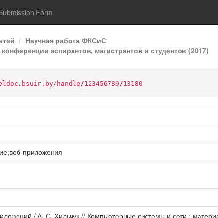
Submission Form
етей
Научная работа ФКСиС
 конференции аспирантов, магистрантов и студентов (2017)
eldoc.bsuir.by/handle/123456789/13180
ие;веб-приложения
риложений / А. С. Хильчук // Компьютерные системы и сети : мате