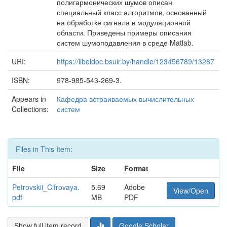
полигармонических шумов описан
специальный класс алгоритмов, основанный
на обработке сигнала в модуляционной
области. Приведены примеры описания
систем шумоподавления в среде Matlab.
URI:
https://libeldoc.bsuir.by/handle/123456789/13287
ISBN:
978-985-543-269-3.
Appears in
Кафедра встраиваемых вычислительных
Collections:
систем
Files in This Item:
File
Size
Format
Petrovskii_Cifrovaya.
5.69
Adobe
View/Open
pdf
MB
PDF
Show full item record
Google Scholar