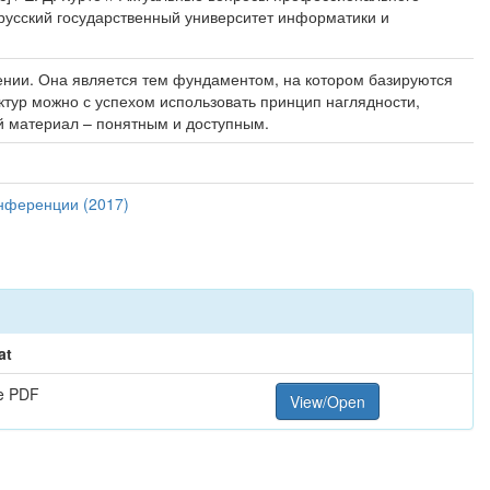
орусский государственный университет информатики и
нии. Она является тем фундаментом, на котором базируются
тур можно с успехом использовать принцип наглядности,
й материал – понятным и доступным.
нференции (2017)
at
e PDF
View/Open