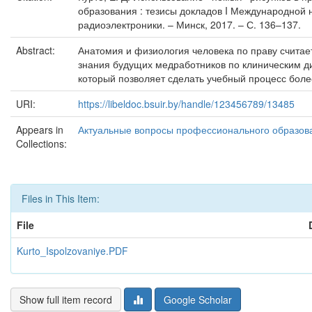
образования : тезисы докладов I Международной 
радиоэлектроники. – Минск, 2017. – С. 136–137.
Abstract:
Анатомия и физиология человека по праву счита
знания будущих медработников по клиническим ди
который позволяет сделать учебный процесс бол
URI:
https://libeldoc.bsuir.by/handle/123456789/13485
Appears in
Актуальные вопросы профессионального образова
Collections:
Files in This Item:
File
Kurto_Ispolzovaniye.PDF
Show full item record
Google Scholar