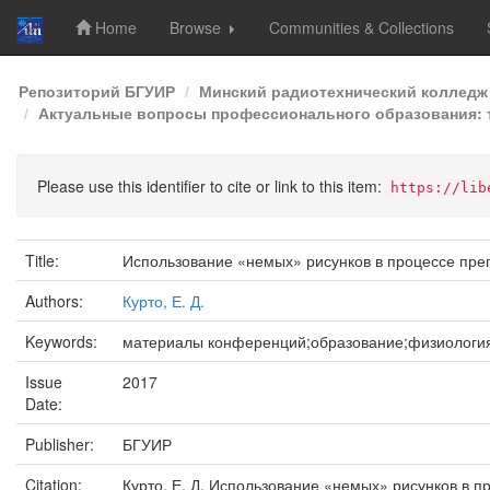
Home
Browse
Communities & Collections
Skip
Репозиторий БГУИР
Минский радиотехнический колледж
navigation
Актуальные вопросы профессионального образования: т
Please use this identifier to cite or link to this item:
https://lib
Title:
Использование «немых» рисунков в процессе пре
Authors:
Курто, Е. Д.
Keywords:
материалы конференций;образование;физиологи
Issue
2017
Date:
Publisher:
БГУИР
Citation:
Курто, Е. Д. Использование «немых» рисунков в п