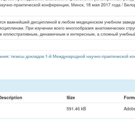
научно-практической конференции, Минск, 18 мая 2017 года / Бел
ется важнейшей дисциплиной в любом медицинском учебном заведе
сциплинам. При изучении всего многообразия анатомических струк
ее иллюстративным, динамичным и интересным, а сложный учебны
ния: тезисы докладов 1-й Международной научно-практической ко
Description
Size
Form
591.46 kB
Adob