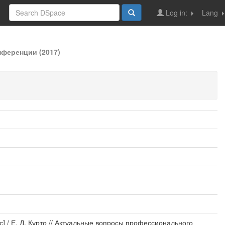
Log in:
Lang
ференции (2017)
 / Е. Д. Курто // Актуальные вопросы профессионального