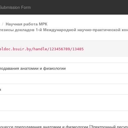
Submission Form
Научная работа МРК
езисы докладов 1-й Международной научно-практической кон
eldoc.bsuir.by/handle/123456789/13485
подавания анатомии и физиологии
я
роцессе преподавания анатомии и физиологии [Электронный ресурс]