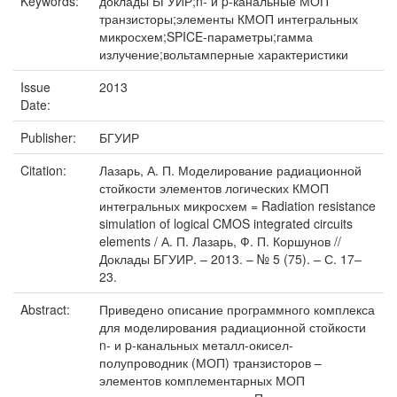
Keywords:
доклады БГУИР;n- и p-канальные МОП
транзисторы;элементы КМОП интегральных
микросхем;SPICE-параметры;гамма
излучение;вольтамперные характеристики
Issue
2013
Date:
Publisher:
БГУИР
Citation:
Лазарь, А. П. Моделирование радиационной
стойкости элементов логических КМОП
интегральных микросхем = Radiation resistance
simulation of logical CMOS integrated circuits
elements / А. П. Лазарь, Ф. П. Коршунов //
Доклады БГУИР. – 2013. – № 5 (75). – С. 17–
23.
Abstract:
Приведено описание программного комплекса
для моделирования радиационной стойкости
n- и p-канальных металл-окисел-
полупроводник (МОП) транзисторов –
элементов комплементарных МОП