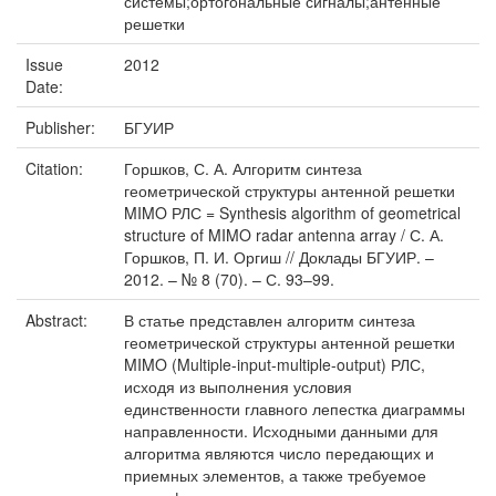
системы;ортогональные сигналы;антенные
решетки
Issue
2012
Date:
Publisher:
БГУИР
Citation:
Горшков, С. А. Алгоритм синтеза
геометрической структуры антенной решетки
MIMO РЛС = Synthesis algorithm of geometrical
structure of MIMO radar antenna array / С. А.
Горшков, П. И. Оргиш // Доклады БГУИР. –
2012. – № 8 (70). – С. 93–99.
Abstract:
В статье представлен алгоритм синтеза
геометрической структуры антенной решетки
MIMO (Multiple-input-multiple-output) РЛС,
исходя из выполнения условия
единственности главного лепестка диаграммы
направленности. Исходными данными для
алгоритма являются число передающих и
приемных элементов, а также требуемое