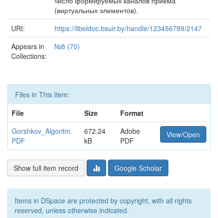
число формируемых каналов приема
(виртуальных элементов).
URI:
https://libeldoc.bsuir.by/handle/123456789/2147
Appears in
№8 (70)
Collections:
Files in This Item:
File
Size
Format
Gorshkov_Algoritm.
672.24
Adobe
View/Open
PDF
kB
PDF
Show full item record
Google Scholar
Items in DSpace are protected by copyright, with all rights
reserved, unless otherwise indicated.