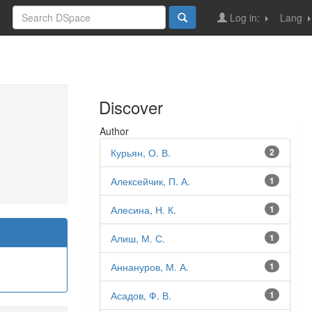
Log in:
Lang
Discover
Author
Курьян, О. В.
2
Алексейчик, П. А.
1
Алесина, Н. К.
1
Алиш, М. С.
1
Аннануров, М. А.
1
Асадов, Ф. В.
1