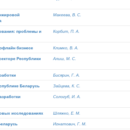
ложировой
Макеева, В. С.
а
ования: проблемы и
Корбит, П. А.
 офлайн бизнесе
Климко, В. А.
секторе Республики
Алиш, М. С.
работки
Бисярин, Г. А.
спублике Беларусь
Зайцева, К. С.
азработки
Сологуб, И. А.
говых исследованиях
Шляжко, Е. М.
Беларусь
Игнатович, Г. М.