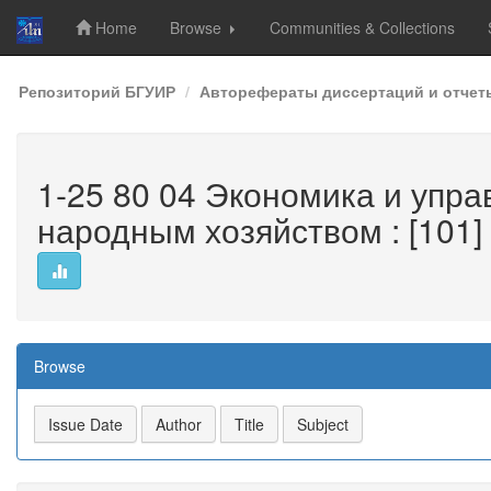
Home
Browse
Communities & Collections
Skip
Репозиторий БГУИР
Авторефераты диссертаций и отчет
navigation
1-25 80 04 Экономика и упр
народным хозяйством : [101]
Browse