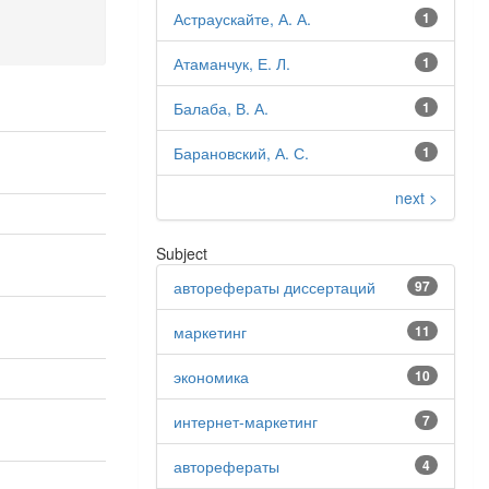
Астраускайте, А. А.
1
Атаманчук, Е. Л.
1
Балаба, В. А.
1
Барановский, А. С.
1
next >
Subject
авторефераты диссертаций
97
маркетинг
11
экономика
10
интернет-маркетинг
7
авторефераты
4