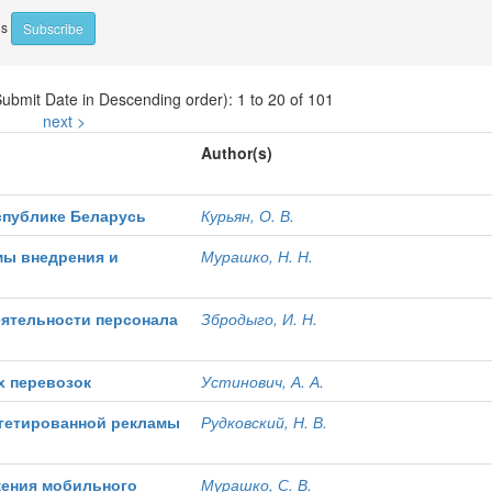
ns
Submit Date in Descending order): 1 to 20 of 101
next >
Author(s)
спублике Беларусь
Курьян, О. В.
мы внедрения и
Мурашко, Н. Н.
еятельности персонала
Збродыго, И. Н.
х перевозок
Устинович, А. А.
ргетированной рекламы
Рудковский, Н. В.
жения мобильного
Мурашко, С. В.