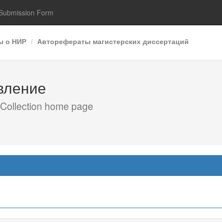
Submission Form
ы о НИР
Авторефераты магистерских диссертаций
авление
Collection home page