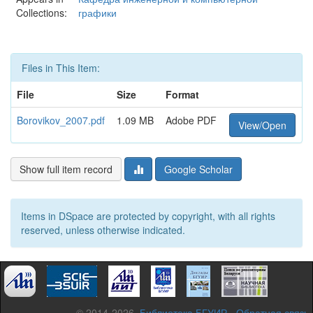
Collections:
графики
Files in This Item:
File
Size
Format
Borovikov_2007.pdf
1.09 MB
Adobe PDF
View/Open
Show full item record
Google Scholar
Items in DSpace are protected by copyright, with all rights
reserved, unless otherwise indicated.
© 2014-2026,
Библиотека БГУИР
-
Обратная связь