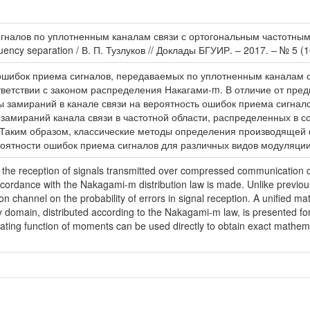
гналов по уплотненным каналам связи с ортогональным частотным раз
uency separation / В. П. Тузлуков // Доклады БГУИР. – 2017. – № 5 (1
ошибок приема сигналов, передаваемых по уплотненным каналам 
тветствии с законом распределения Накагами-m. В отличие от пр
 замираний в канале связи на вероятность ошибок приема сигна
амираний канала связи в частотной области, распределенных в с
 Таким образом, классические методы определения производящей 
оятности ошибок приема сигналов для различных видов модуляции
 in the reception of signals transmitted over compressed communication
ccordance with the Nakagami-m distribution law is made. Unlike previous
ion channel on the probability of errors in signal reception. A unified 
 domain, distributed according to the Nakagami-m law, is presented fo
ting function of moments can be used directly to obtain exact mathemati