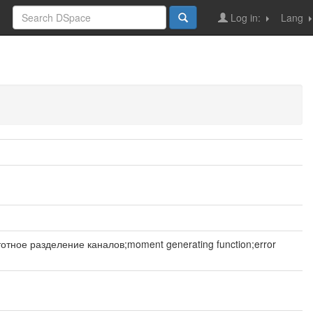
Log in:
Lang
ное разделение каналов;moment generating function;error