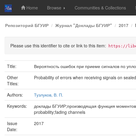
Home
Browse
Communities & Collections
Skip
Репозиторий БГУИР
Журнал "Доклады БГУИР"
2017
navigation
Please use this identifier to cite or link to this item:
https://lib
Title:
Вероятность ошибок при приеме сигналов по упл
Other
Probability of errors when receiving signals on sea
Titles:
Authors:
Тузлуков, В. П.
Keywords:
доклады БГУИР;производящая функция моментов;ве
probability;fading channels
Issue
2017
Date: