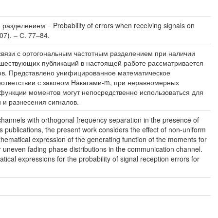
делением = Probability of errors when receiving signals on
07). – С. 77–84.
связи с ортогональным частотным разделением при наличии
едшествующих публикаций в настоящей работе рассматривается
лов. Представлено унифицированное математическое
оответствии с законом Накагами-m, при неравномерных
функции моментов могут непосредственно использоваться для
 и разнесения сигналов.
 channels with orthogonal frequency separation in the presence of
 publications, the present work considers the effect of non-uniform
mathematical expression of the generating function of the moments for
r uneven fading phase distributions in the communication channel.
cal expressions for the probability of signal reception errors for