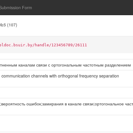
Submission Form
№5 (107)
eldoc.bsuir.by/handle/123456789/26111
отненным каналам связи с ортогональным частотным разделением
led communication channels with orthogonal frequency separation
роятность ошибок;замирания в канале связи;ортогональное частот