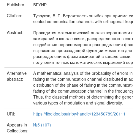
Publisher:
БГУИР
Citation:
Тузлуков, В. П. Вероятность ошибок при приеме си
sealed communication channels with orthogonal freq
Abstract:
Проводится математический анализ вероятности 
замираний в канале связи, распределенных в соо
воздействие неравномерного распределения фазы
выражение производящей функции моментов для з
распределениях фазы замираний в канале связи.
получения точных математических выражений вер
Alternative
A mathematical analysis of the probability of errors
abstract:
fading in the communication channel distributed in a
distribution of the phase of fading in the communicat
fading of the communication channel in the frequency
Thus, the classical methods of determining the genera
various types of modulation and signal diversity.
URI:
https://libeldoc.bsuir.by/handle/123456789/26111
Appears in
№5 (107)
Collections: