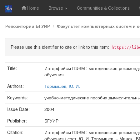
Home
Browse
Communities & Collections
Skip
Репозиторий БГУИР
Факультет компьютерных систем и с
navigation
Please use this identifier to cite or link to this item:
https://lib
Title:
Интерфейсы ПЭВМ : методические рекомендац
обучения
Authors:
Тормышев, Ю. И.
Keywords:
учебно-методические пособия;вычислитель
Issue Date:
2004
Publisher:
БГУИР
Citation:
Интерфейсы ПЭВМ : методические рекомендац
обучения / сост. Ю. И. Тормышев. – Минск : Б