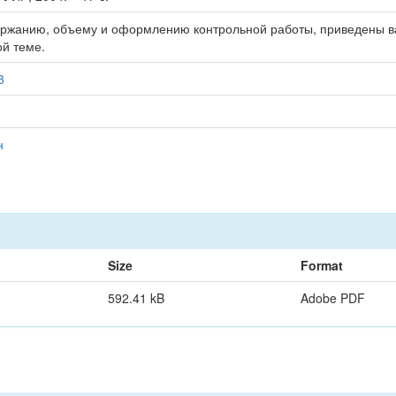
ержанию, объему и оформлению контрольной работы, приведены ва
й теме.
3
н
Size
Format
592.41 kB
Adobe PDF