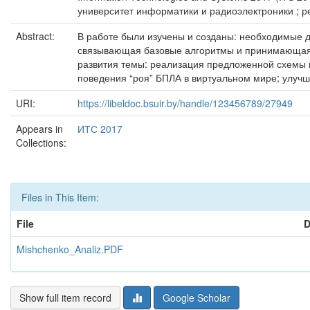
университет информатики и радиоэлектроники ; ред
Abstract:
В работе были изучены и созданы: необходимые д
связывающая базовые алгоритмы и принимающая
развития темы: реализация предложенной схемы 
поведения “роя” БПЛА в виртуальном мире; улуч
URI:
https://libeldoc.bsuir.by/handle/123456789/27949
Appears in
ИТС 2017
Collections:
Files in This Item:
File
D
Mishchenko_Analiz.PDF
Show full item record
Google Scholar