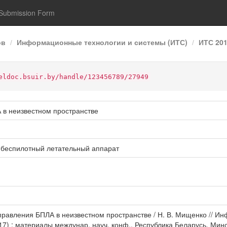
Submission Form
ов
Информационные технологии и системы (ИТС)
ИТС 20
eldoc.bsuir.by/handle/123456789/27949
 в неизвестном пространстве
беспилотный летательный аппарат
правления БПЛА в неизвестном пространстве / Н. В. Мищенко // И
017) : материалы междунар. науч. конф., Республика Беларусь, Мин