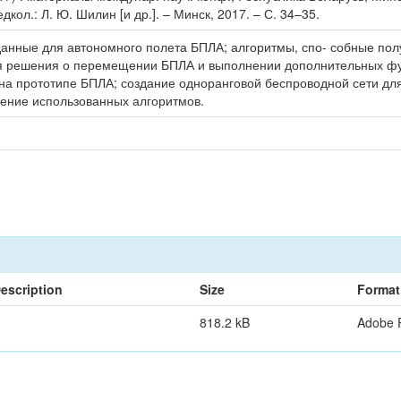
кол.: Л. Ю. Шилин [и др.]. – Минск, 2017. – С. 34–35.
анные для автономного полета БПЛА; алгоритмы, спо- собные пол
 решения о перемещении БПЛА и выполнении дополнительных фун
на прототипе БПЛА; создание одноранговой беспроводной сети дл
шение использованных алгоритмов.
escription
Size
Format
818.2 kB
Adobe 