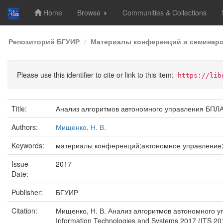
Home
Browse
Communities & Collections
Skip
Репозиторий БГУИР
Материалы конференций и семинар
navigation
Please use this identifier to cite or link to this item:
https://lib
Title:
Анализ алгоритмов автономного управления БПЛА
Authors:
Мищенко, Н. В.
Keywords:
материалы конференций;автономное управление;
Issue
2017
Date:
Publisher:
БГУИР
Citation:
Мищенко, Н. В. Анализ алгоритмов автономного у
Information Technologies and Systems 2017 (ITS 2