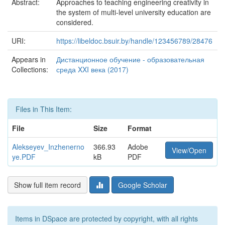
Abstract:
Approaches to teaching engineering creativity in
the system of multi-level university education are
considered.
URI:
https://libeldoc.bsuir.by/handle/123456789/28476
Appears in
Дистанционное обучение - образовательная
Collections:
среда XXI века (2017)
Files in This Item:
File
Size
Format
Alekseyev_Inzhenerno
366.93
Adobe
View/Open
ye.PDF
kB
PDF
Show full item record
Google Scholar
Items in DSpace are protected by copyright, with all rights