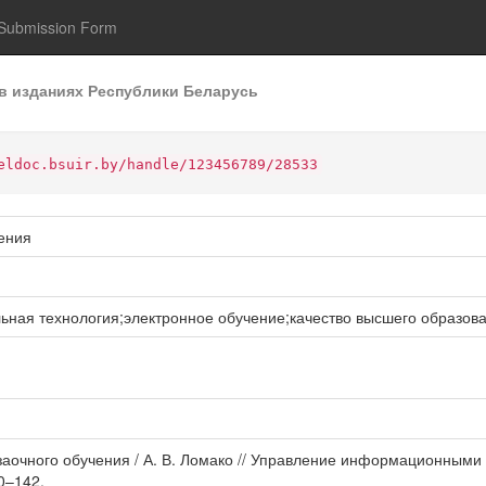
Submission Form
в изданиях Республики Беларусь
eldoc.bsuir.by/handle/123456789/28533
ения
ьная технология;электронное обучение;качество высшего образов
 заочного обучения / А. В. Ломако // Управление информационными
0–142.