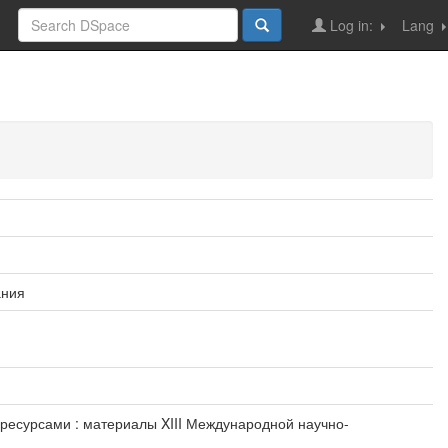
Log in:
Lang
ания
 ресурсами : материалы XIII Международной научно-