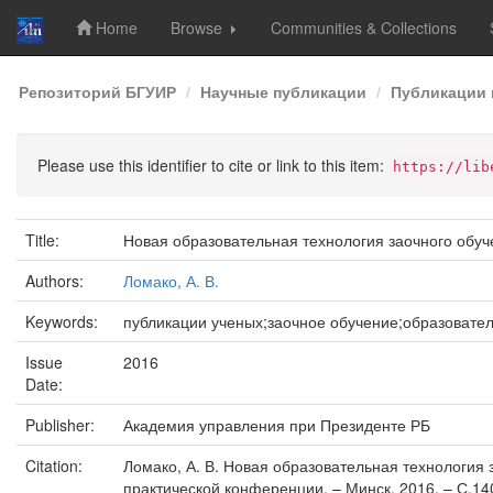
Home
Browse
Communities & Collections
Skip
Репозиторий БГУИР
Научные публикации
Публикации 
navigation
Please use this identifier to cite or link to this item:
https://lib
Title:
Новая образовательная технология заочного обуч
Authors:
Ломако, А. В.
Keywords:
публикации ученых;заочное обучение;образовател
Issue
2016
Date:
Publisher:
Академия управления при Президенте РБ
Citation:
Ломако, А. В. Новая образовательная технология
практической конференции. – Минск, 2016. – С.14