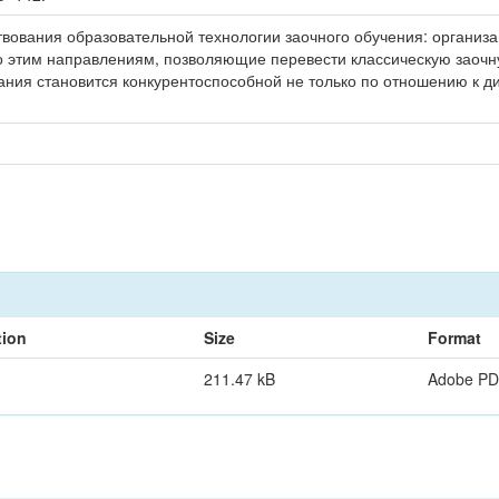
вования образовательной технологии заочного обучения: организ
о этим направлениям, позволяющие перевести классическую заоч
вания становится конкурентоспособной не только по отношению к д
tion
Size
Format
211.47 kB
Adobe P