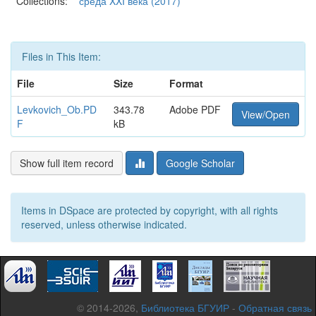
Collections:
среда XXI века (2017)
Files in This Item:
File
Size
Format
Levkovich_Ob.PD
343.78
Adobe PDF
View/Open
F
kB
Show full item record
Google Scholar
Items in DSpace are protected by copyright, with all rights
reserved, unless otherwise indicated.
© 2014-2026,
Библиотека БГУИР
-
Обратная связь