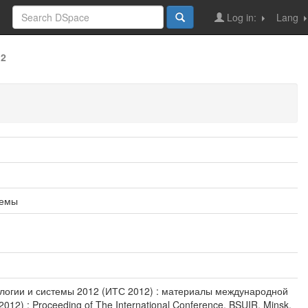
Log in:
Lang
12
темы
нологии и системы 2012 (ИТС 2012) : материалы международной
12) : Proceeding of The International Conference, BSUIR, Minsk,