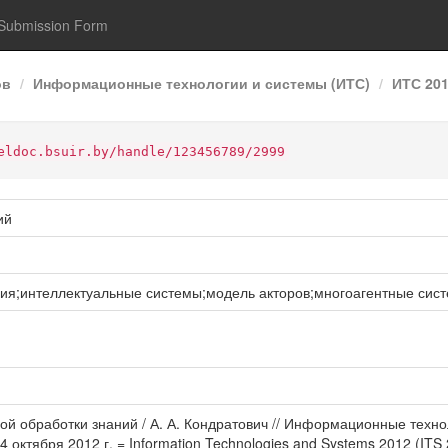
Submission Form
ов
Информационные технологии и системы (ИТС)
ИТС 20
eldoc.bsuir.by/handle/123456789/2999
ий
я;интеллектуальные системы;модель акторов;многоагентные сис
ной обработки знаний / А. А. Кондратович // Информационные тех
ктября 2012 г. = Information Technologies and Systems 2012 (ITS 20