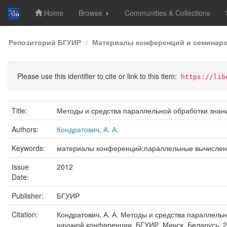
Home
Browse
Communities & Collections
Skip
Репозиторий БГУИР
Материалы конференций и семинар
navigation
Please use this identifier to cite or link to this item:
https://lib
Title:
Методы и средства параллельной обработки знан
Authors:
Кондратович, А. А.
Keywords:
материалы конференций;параллельные вычислени
Issue
2012
Date:
Publisher:
БГУИР
Citation:
Кондратович, А. А. Методы и средства параллель
научной конференции, БГУИР, Минск, Беларусь, 24 о