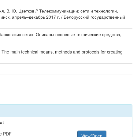
я, В. Ю. Цветков // Телекоммуникации: сети и технологии,
нск, апрель–декабрь 2017 г. / Белорусский государственный
банковских сетях. Описаны основные технические средства,
s. The main technical means, methods and protocols for creating
at
e PDF
View/Open