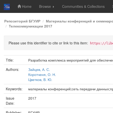
Home
Browse
Communities & Collections
Skip
Репозиторий БГУИР
Материалы конференций и семинар
navigation
Телекоммуникации 2017
Please use this identifier to cite or link to this item:
https://lib
Title:
Разработка комплекса мероприятий для обеспече
Authors:
Зайцев, А. С.
Коротченя, О. Н.
Цветков, В. Ю.
Keywords:
материалы конференций;сеть передачи данных;прот
Issue
2017
Date:
Publisher:
БГУИР