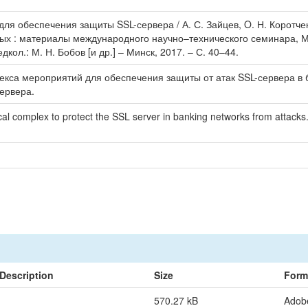
ля обеспечения защиты SSL-сервера / А. С. Зайцев, O. Н. Коротчен
ых : материалы международного научно–технического семинара, Ми
ол.: М. Н. Бобов [и др.] – Минск, 2017. – С. 40–44.
екса мероприятий для обеспечения защиты от атак SSL-сервера в 
ервера.
ical complex to protect the SSL server in banking networks from attack
Description
Size
Form
570.27 kB
Adob