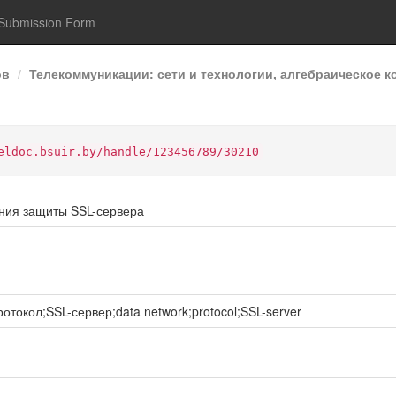
Submission Form
ов
Телекоммуникации: сети и технологии, алгебраическое 
eldoc.bsuir.by/handle/123456789/30210
ния защиты SSL-сервера
окол;SSL-сервер;data network;protocol;SSL-server