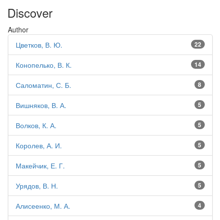
Discover
Author
Цветков, В. Ю.
22
Конопелько, В. К.
14
Саломатин, С. Б.
8
Вишняков, В. А.
5
Волков, К. А.
5
Королев, А. И.
5
Макейчик, Е. Г.
5
Урядов, В. Н.
5
Алисеенко, М. А.
4