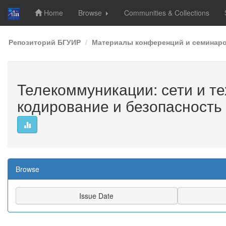
Home
Browse
Communities & Collections
Skip
Репозиторий БГУИР
Материалы конференций и семинар
navigation
Телекоммуникации: сети и те
кодирование и безопасность 
Browse