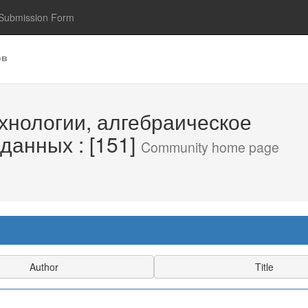
Submission Form
ов
хнологии, алгебраическое
данных : [151]
Community home page