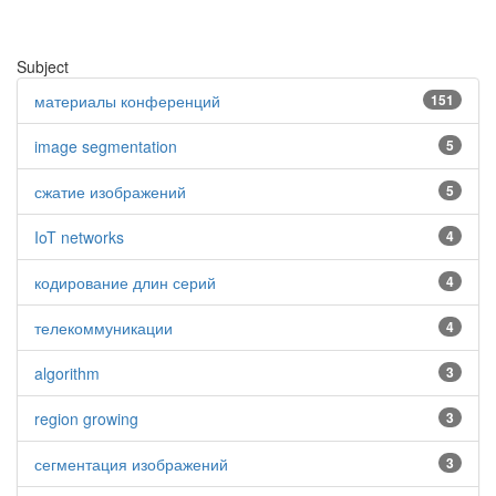
Subject
материалы конференций
151
image segmentation
5
сжатие изображений
5
IoT networks
4
кодирование длин серий
4
телекоммуникации
4
algorithm
3
region growing
3
сегментация изображений
3