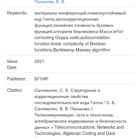
Панькова, В. В.
Keywords:
материалы конференций;помехоустойчивый
код Гоппа;автокорреляционная
функция;линейная сложность булевых
функций;алгоритм Берлекэмпа-Мэсси;error-
correcting Goppa code;autocorrelation
function;linear complexity of Boolean
functions;Berlekamp-Massey algorithm
Issue
2021
Date:
Publisher:
БГУИР
Citation:
Саломатин, С. Б. Структурные и
корреляционные свойства
последовательностей кода Гоппа / С. Б.
Саломатин, В. В. Панькова //
Телекоммуникации: сети и технологии,
алгебраическое кодирование и безопасность
данных = Telecommunications: Networks and
Technologies, Algebraic Coding and Data