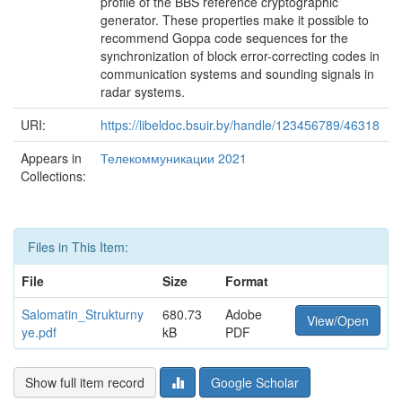
profile of the BBS reference cryptographic
generator. These properties make it possible to
recommend Goppa code sequences for the
synchronization of block error-correcting codes in
communication systems and sounding signals in
radar systems.
URI:
https://libeldoc.bsuir.by/handle/123456789/46318
Appears in
Телекоммуникации 2021
Collections:
Files in This Item:
File
Size
Format
Salomatin_Strukturny
680.73
Adobe
View/Open
ye.pdf
kB
PDF
Show full item record
Google Scholar