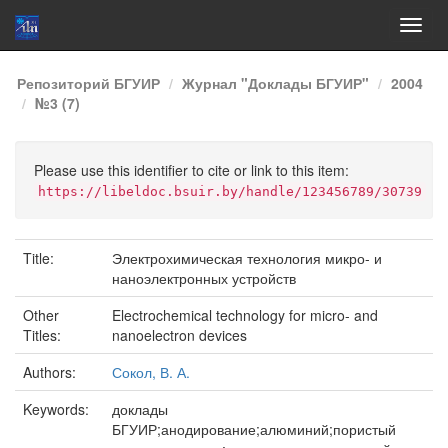
Skip
Репозиторий БГУИР
Журнал "Доклады БГУИР"
2004
navigation
№3 (7)
Please use this identifier to cite or link to this item:
https://libeldoc.bsuir.by/handle/123456789/30739
Title:
Электрохимическая технология микро- и
наноэлектронных устройств
Other
Electrochemical technology for micro- and
Titles:
nanoelectron devices
Authors:
Сокол, В. А.
Keywords:
доклады
БГУИР;анодирование;алюминий;пористый