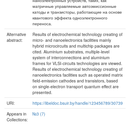
наноэлектронных устройств, таких, как
матричные управляемые автоэмиссионные
катоды и транзисторы, работающие на основе
квантового эффекта одноэлектронного
переноса.
Alternative
Results of electrochemical technology creating of
abstract:
micro- and nanoelectronics facilities mainly
hybrid microcircuits and multichip packages are
cited. Aluminium substrates, multiple-level
system of interconnections and aluminium
frames for VLSI-circuits technologies are viewed.
Results of electrochemical technology creating of
nanoelectronics facilities such as operated matrix
field-emission cathodes and transistors, based
on single-electron transport quantum effect are
presented.
URI:
https://libeldoc.bsuir.by/handle/123456789/30739
Appears in
№3 (7)
Collections: