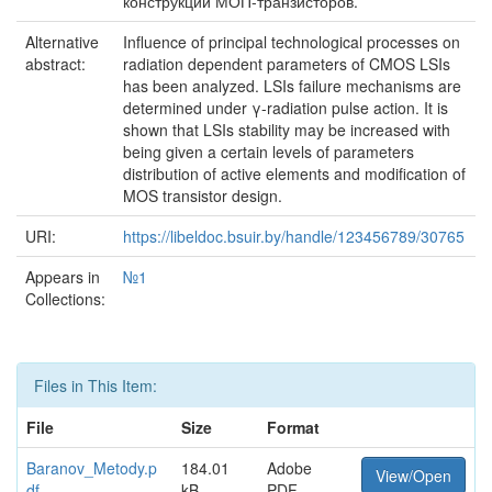
конструкции МОП-транзисторов.
Alternative
Influence of principal technological processes on
abstract:
radiation dependent parameters of CMOS LSIs
has been analyzed. LSIs failure mechanisms are
determined under γ-radiation pulse action. It is
shown that LSIs stability may be increased with
being given a certain levels of parameters
distribution of active elements and modification of
MOS transistor design.
URI:
https://libeldoc.bsuir.by/handle/123456789/30765
Appears in
№1
Collections:
Files in This Item:
File
Size
Format
Baranov_Metody.p
184.01
Adobe
View/Open
df
kB
PDF