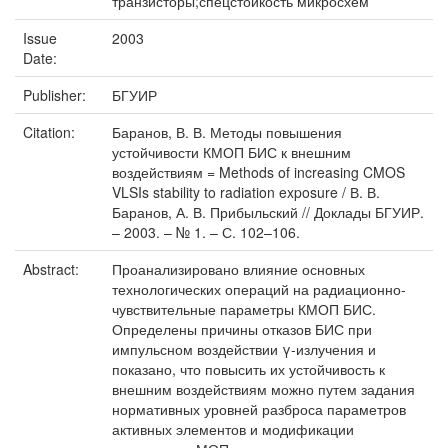
транзисторы;спецстойкость микросхем
Issue
2003
Date:
Publisher:
БГУИР
Citation:
Баранов, В. В. Методы повышения
устойчивости КМОП БИС к внешним
воздействиям = Methods of increasing CMOS
VLSIs stability to radiation exposure / В. В.
Баранов, А. В. Прибыльский // Доклады БГУИР.
– 2003. – № 1. – С. 102–106.
Abstract:
Проанализировано влияние основных
технологических операций на радиационно-
чувствительные параметры КМОП БИС.
Определены причины отказов БИС при
импульсном воздействии γ-излучения и
показано, что повысить их устойчивость к
внешним воздействиям можно путем задания
нормативных уровней разброса параметров
активных элементов и модификации