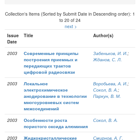
Collection's Items (Sorted by Submit Date in Descending order): 1
to 20 of 24
next >
Issue
Title
Author(s)
Date
2003
Современные принципы
Забеньков, И. И.
;
построения приемных и
Жданов, С. Л.
передающих трактов
цифровой радиосвязи
2003
Локальное
Воробьева, А. И.
;
электрохимическое
Сокол, В. А.
;
анодирование в технологии
Паркун, В. М.
многоуровневых систем
межсоединений
2003
Особенности роста
Сокол, В. А.
пористого оксида алюминия
2003
Жидкокристаллические
Смирнов, А. Г.