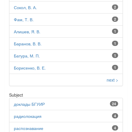
Сокол, В. А.
2
Фам, Т. В.
2
Алишев, Я. В.
1
Баранов, В. В.
1
Батура, М. П.
1
Борисенко, В. Е.
1
next >
Subject
доклады БГУИР
24
радиолокация
4
распознавание
4