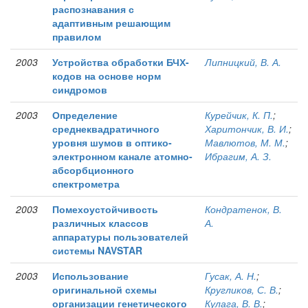
распознавания с
адаптивным решающим
правилом
2003
Устройства обработки БЧХ-
Липницкий, В. А.
кодов на основе норм
синдромов
2003
Определение
Курейчик, К. П.
;
среднеквадратичного
Харитончик, В. И.
;
уровня шумов в оптико-
Мавлютов, М. М.
;
электронном канале атомно-
Ибрагим, А. З.
абсорбционного
спектрометра
2003
Помехоустойчивость
Кондратенок, В.
различных классов
А.
аппаратуры пользователей
системы NAVSTAR
2003
Использование
Гусак, А. Н.
;
оригинальной схемы
Кругликов, С. В.
;
организации генетического
Кулага, В. В.
;