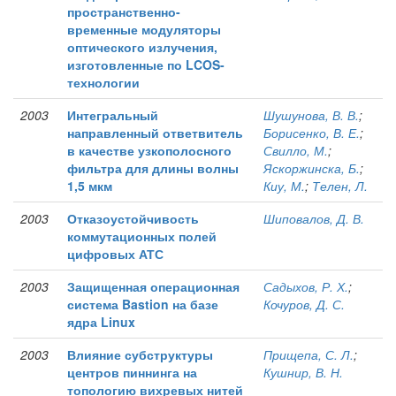
пространственно-
временные модуляторы
оптического излучения,
изготовленные по LCOS-
технологии
2003
Интегральный
Шушунова, В. В.
;
направленный ответвитель
Борисенко, В. Е.
;
в качестве узкополосного
Свилло, М.
;
фильтра для длины волны
Яскоржинска, Б.
;
1,5 мкм
Киу, М.
;
Телен, Л.
2003
Отказоустойчивость
Шиповалов, Д. В.
коммутационных полей
цифровых АТС
2003
Защищенная операционная
Садыхов, Р. Х.
;
система Bastion на базе
Кочуров, Д. С.
ядра Linux
2003
Влияние субструктуры
Прищепа, С. Л.
;
центров пиннинга на
Кушнир, В. Н.
топологию вихревых нитей