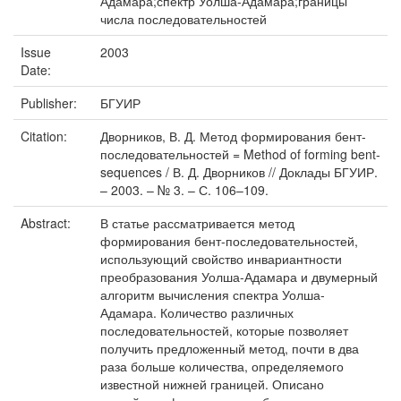
Адамара;спектр Уолша-Адамара;границы
числа последовательностей
Issue
2003
Date:
Publisher:
БГУИР
Citation:
Дворников, В. Д. Метод формирования бент-
последовательностей = Method of forming bent-
sequences / В. Д. Дворников // Доклады БГУИР.
– 2003. – № 3. – С. 106–109.
Abstract:
В статье рассматривается метод
формирования бент-последовательностей,
использующий свойство инвариантности
преобразования Уолша-Адамара и двумерный
алгоритм вычисления спектра Уолша-
Адамара. Количество различных
последовательностей, которые позволяет
получить предложенный метод, почти в два
раза больше количества, определяемого
известной нижней границей. Описано