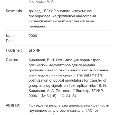
Пилюшко, А. А.
Keywords:
доклады БГУИР;аналого-импульсное
преобразование;групповой аналоговый
сигнал;волоконно-оптическая система
передачи
Issue
2006
Date:
Publisher:
БГУИР
Citation:
Кириллов, В. И. Оптимизация параметров
оптических модуляторов для передачи
групповых аналоговых сигналов по волоконно-
оптическим линиям связи = The parameters
optimization of optical modulators for transfer of
group analog signals on fiber-optical links / В. И.
Кириллов, А. А. Пилюшко // Доклады БГУИР. –
2006. – № 3 (15). – С. 24–34.
Abstract:
Приведены результаты анализа защищенности
группового аналогового сигнала (ГАС) от