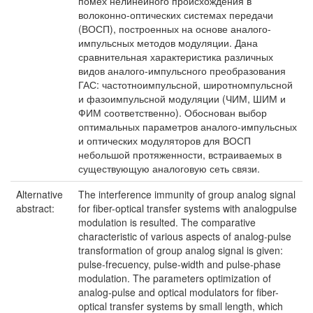
помех нелинейного происхождения в
волоконно-оптических системах передачи
(ВОСП), построенных на основе аналого-
импульсных методов модуляции. Дана
сравнительная характеристика различных
видов аналого-импульсного преобразования
ГАС: частотноимпульсной, широтномпульсной
и фазоимпульсной модуляции (ЧИМ, ШИМ и
ФИМ соответственно). Обоснован выбор
оптимальных параметров аналого-импульсных
и оптических модуляторов для ВОСП
небольшой протяженности, встраиваемых в
существующую аналоговую сеть связи.
Alternative
The interference immunity of group analog signal
abstract:
for fiber-optical transfer systems with analogpulse
modulation is resulted. The comparative
characteristic of various aspects of analog-pulse
transformation of group analog signal is given:
pulse-frecuency, pulse-width and pulse-phase
modulation. The parameters optimization of
analog-pulse and optical modulators for fiber-
optical transfer systems by small length, which