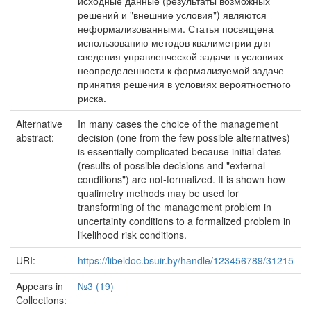
исходные данные (результаты возможных
решений и "внешние условия") являются
неформализованными. Статья посвящена
использованию методов квалиметрии для
сведения управленческой задачи в условиях
неопределенности к формализуемой задаче
принятия решения в условиях вероятностного
риска.
Alternative
In many cases the choice of the management
abstract:
decision (one from the few possible alternatives)
is essentially complicated because initial dates
(results of possible decisions and "external
conditions") are not-formalized. It is shown how
qualimetry methods may be used for
transforming of the management problem in
uncertainty conditions to a formalized problem in
likelihood risk conditions.
URI:
https://libeldoc.bsuir.by/handle/123456789/31215
Appears in
№3 (19)
Collections: