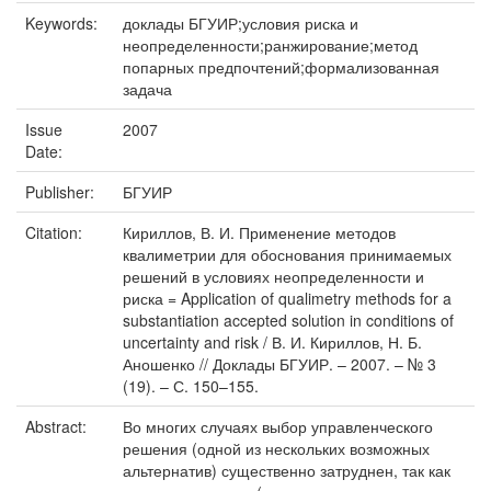
Keywords:
доклады БГУИР;условия риска и
неопределенности;ранжирование;метод
попарных предпочтений;формализованная
задача
Issue
2007
Date:
Publisher:
БГУИР
Citation:
Кириллов, В. И. Применение методов
квалиметрии для обоснования принимаемых
решений в условиях неопределенности и
риска = Application of qualimetry methods for a
substantiation accepted solution in conditions of
uncertainty and risk / В. И. Кириллов, Н. Б.
Аношенко // Доклады БГУИР. – 2007. – № 3
(19). – С. 150–155.
Abstract:
Во многих случаях выбор управленческого
решения (одной из нескольких возможных
альтернатив) существенно затруднен, так как