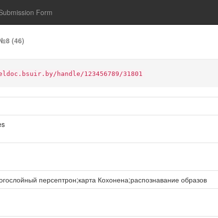
Submission Form
№8 (46)
eldoc.bsuir.by/handle/123456789/31801
es
огослойный персептрон;карта Кохонена;распознавание образов