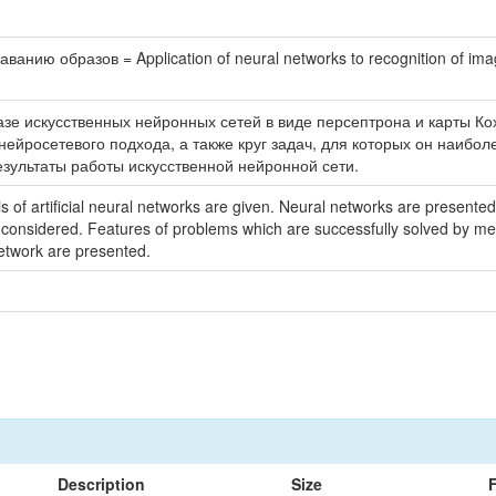
анию образов = Application of neural networks to recognition of im
зе искусственных нейронных сетей в виде персептрона и карты К
нейросетевого подхода, а также круг задач, для которых он наибо
зультаты работы искусственной нейронной сети.
 of artificial neural networks are given. Neural networks are presented
e considered. Features of problems which are successfully solved by me
 network are presented.
Description
Size