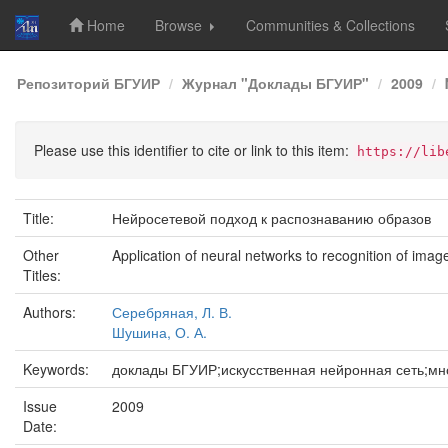
Home
Browse
Communities & Collections
Skip
Репозиторий БГУИР
Журнал "Доклады БГУИР"
2009
navigation
Please use this identifier to cite or link to this item:
https://lib
Title:
Нейросетевой подход к распознаванию образов
Other
Application of neural networks to recognition of imag
Titles:
Authors:
Серебряная, Л. В.
Шушина, О. А.
Keywords:
доклады БГУИР;искусственная нейронная сеть;мн
Issue
2009
Date: