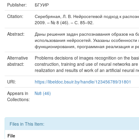
Publisher:
БГУИР
Citation:
Серебряная, Л. В. Нейросетевой подход к распознав
2009. – № 8 (46). – С. 85–92.
Abstract:
Даны решения задач распознавания образов на ба
использования нейросетей. Указаны особенности 
функционирования, программная реализация и ре
Alternative
Problems decisions of images recognition on the basis
abstract:
construction, training and use of neural networks ar
realization and results of work of an artificial neural
URI:
https://libeldoc.bsuir.by/handle/123456789/31801
Appears in
№8 (46)
Collections:
Files in This Item:
File