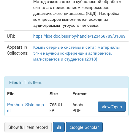
Метод заключается в субполосной обработке
сигнала с применением компрессоров
динамического диапазона (КДД). Настройка
компрессоров выполняется исходя из
аудиограммы тугоухого человека.
URI:
https://libeldoc.bsuir.by/handle/123456789/31869
Appears in
Компьютерные системы и сети : материалы
Collections:
54-й научной конференции аспирантов,
магистрантов и студентов (2018)
Files in This Item:
File
Size
Format
Porkhun_Sistema.p
765.01
Adobe
View/Open
df
kB
PDF
Show full item record
Google Scholar