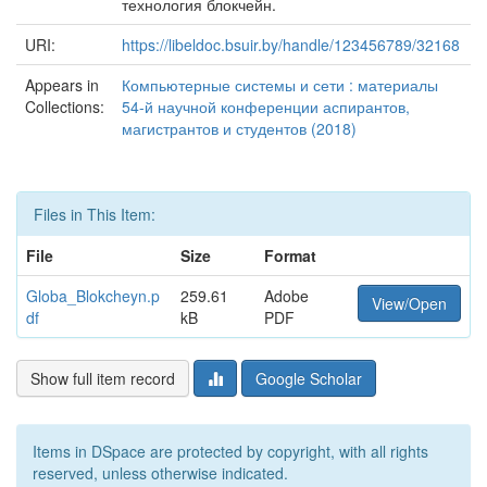
технология блокчейн.
URI:
https://libeldoc.bsuir.by/handle/123456789/32168
Appears in
Компьютерные системы и сети : материалы
Collections:
54-й научной конференции аспирантов,
магистрантов и студентов (2018)
Files in This Item:
File
Size
Format
Globa_Blokcheyn.p
259.61
Adobe
View/Open
df
kB
PDF
Show full item record
Google Scholar
Items in DSpace are protected by copyright, with all rights
reserved, unless otherwise indicated.