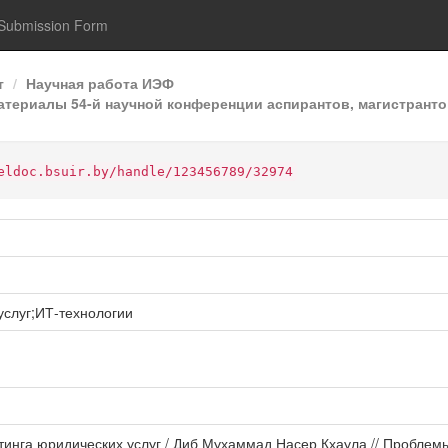
Submission Form
т
Научная работа ИЭФ
ериалы 54-й научной конференции аспирантов, магистрантов
eldoc.bsuir.by/handle/123456789/32974
слуг;ИТ-технологии
инга юридических услуг / Диб Мухаммад Насер Кхаула // Проблем