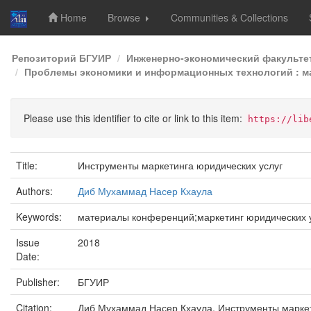
Home
Browse
Communities & Collections
Skip
Репозиторий БГУИР
Инженерно-экономический факульте
navigation
Проблемы экономики и информационных технологий : мат
Please use this identifier to cite or link to this item:
https://lib
Title:
Инструменты маркетинга юридических услуг
Authors:
Диб Мухаммад Насер Кхаула
Keywords:
материалы конференций;маркетинг юридических у
Issue
2018
Date:
Publisher:
БГУИР
Citation:
Диб Мухаммад Насер Кхаула. Инструменты маркет