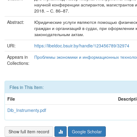
научной конференции аспирантов, магистрантов и 
2018. – С. 86–87.
Abstract:
Юридические услуги являются помощью физически
граждан и организаций в судах, при оформлении к
законодательным актам.
URI:
https://libeldoc.bsuir.by/handle/123456789/32974
Appears in
Проблемы экономики и информационных технологи
Collections:
Files in This Item:
File
Descript
Dib_Instrumenty.pdf
Show full item record
Google Scholar