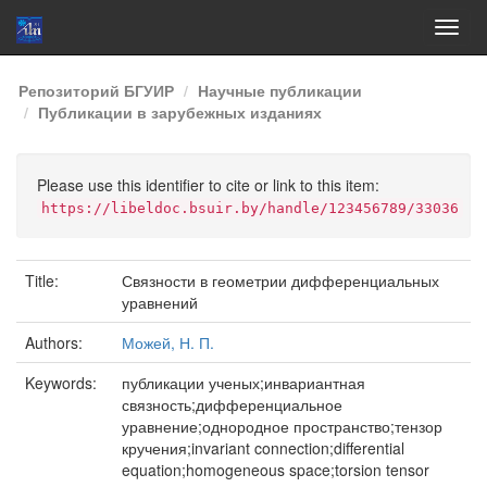
Skip
Репозиторий БГУИР
Научные публикации
navigation
Публикации в зарубежных изданиях
Please use this identifier to cite or link to this item:
https://libeldoc.bsuir.by/handle/123456789/33036
Title:
Связности в геометрии дифференциальных
уравнений
Authors:
Можей, Н. П.
Keywords:
публикации ученых;инвариантная
связность;дифференциальное
уравнение;однородное пространство;тензор
кручения;invariant connection;differential
equation;homogeneous space;torsion tensor