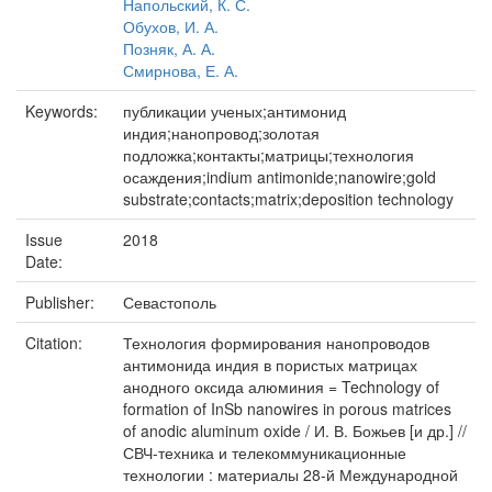
Напольский, К. С.
Обухов, И. А.
Позняк, А. А.
Смирнова, Е. А.
Keywords:
публикации ученых;антимонид
индия;нанопровод;золотая
подложка;контакты;матрицы;технология
осаждения;indium antimonide;nanowire;gold
substrate;contacts;matrix;deposition technology
Issue
2018
Date:
Publisher:
Севастополь
Citation:
Технология формирования нанопроводов
антимонида индия в пористых матрицах
анодного оксида алюминия = Technology of
formation of InSb nanowires in porous matrices
of anodic aluminum oxide / И. В. Божьев [и др.] //
СВЧ-техника и телекоммуникационные
технологии : материалы 28-й Международной