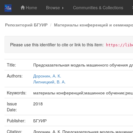
Home
Browse
Communities & Collections
Skip
Репозиторий БГУИР
Материалы конференций и семинар
navigation
Please use this identifier to cite or link to this item:
https://lib
Title:
Предсказательная модель машинного обучения д
Authors:
Доронин, А. К.
Липницкий, В. А.
Keywords:
материалы конференций;машинное обучение;реш
Issue
2018
Date:
Publisher:
БГУИР
Citation:
Доронин, А. К. Предсказательная модель машинног