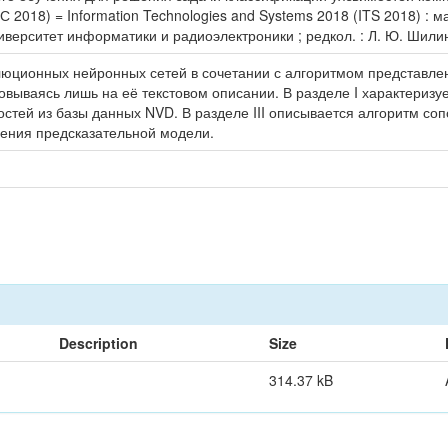
2018) = Information Technologies and Systems 2018 (ITS 2018) :
верситет информатики и радиоэлектроники ; редкол. : Л. Ю. Шилин [и
люционных нейронных сетей в сочетании с алгоритмом представле
овываясь лишь на её текстовом описании. В разделе I характеризуе
тей из базы данных NVD. В разделе III описывается алгоритм сопо
ения предсказательной модели.
Description
Size
314.37 kB