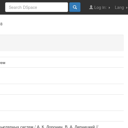
Log in:
Lang
18
тем
терных систем / А. К. Доронин, В. А. Липницкий //