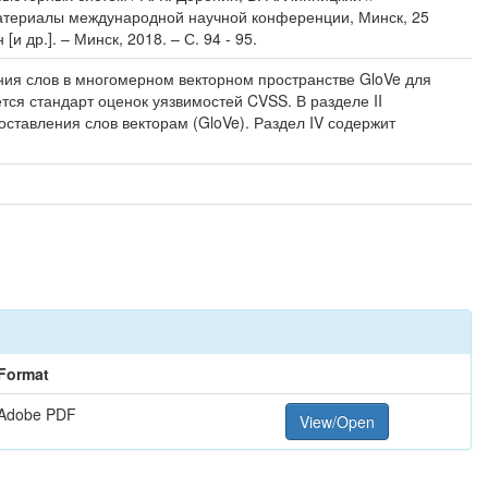
 материалы международной научной конференции, Минск, 25
 др.]. – Минск, 2018. – С. 94 - 95.
ния слов в многомерном векторном пространстве GloVe для
тся стандарт оценок уязвимостей CVSS. В разделе II
ставления слов векторам (GloVe). Раздел IV содержит
Format
Adobe PDF
View/Open