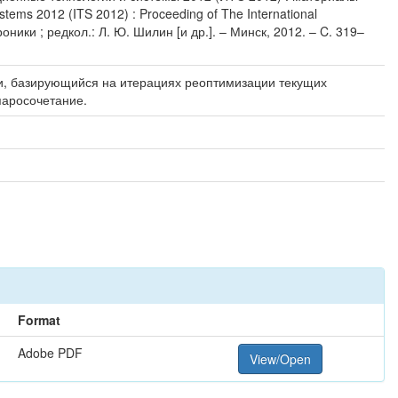
ms 2012 (ITS 2012) : Proceeding of The International
ики ; редкол.: Л. Ю. Шилин [и др.]. – Минск, 2012. – C. 319–
и, базирующийся на итерациях реоптимизации текущих
паросочетание.
Format
Adobe PDF
View/Open