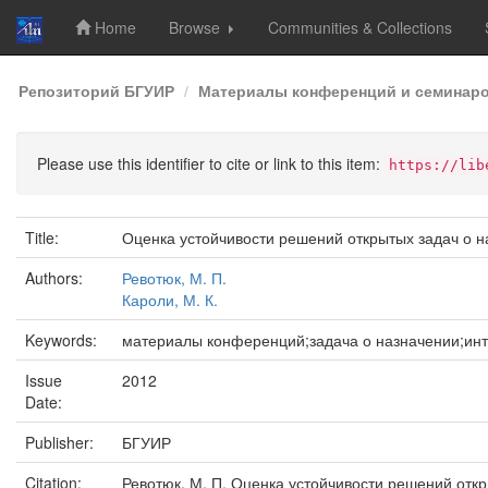
Home
Browse
Communities & Collections
Skip
Репозиторий БГУИР
Материалы конференций и семинар
navigation
Please use this identifier to cite or link to this item:
https://lib
Title:
Оценка устойчивости решений открытых задач о 
Authors:
Ревотюк, М. П.
Кароли, М. К.
Keywords:
материалы конференций;задача о назначении;ин
Issue
2012
Date:
Publisher:
БГУИР
Citation:
Ревотюк, М. П. Оценка устойчивости решений откр