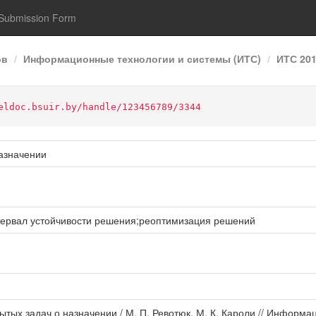
Submission Form
ов
Информационные технологии и системы (ИТС)
ИТС 20
eldoc.bsuir.by/handle/123456789/3344
назначении
тервал устойчивости решения;реоптимизация решений
ытых задач о назначении / М. П. Ревотюк, М. К. Кароли // Информ