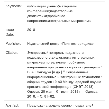
Keywords:
публикации ученых;материалы
конференций;подзатворные
диэлектрики;пробивное
напряжение;интегральные микросхемы
Issue
2018
Date:
Publisher:
Издательский центр «Политехпериодика»
Citation:
Экспрессный контроль надежности
подзатворного диэлектрика интегральных
микросхем по величине пробивного
напряжения при разных скоростях развертки /
В. А. Солодуха [и др.] // Современные
информационные и электронные технологии :
сборник трудов 19-ой Международной научно-
практической конференции (СИЭТ-2018),
Одесса, 28 мая – 01 июня 2018 г. – Одесса,
2018. – С. 81–82.
Abstract:
Предложена модель оценки показателей