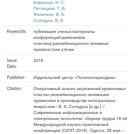
Ковальчук, Н. С.
Петлицкая, Т. В.
Филипеня, В. А.
Солодуха, В. А.
Keywords:
публикации ученых;материалы
конференций;кремниевая
пластина;рекомбинационно-активные
примеси;токи утечки
Issue
2018
Date:
Publisher:
Издательский центр «Политехпериодика»
Citation:
Оперативный анализ загрязнений кремниевых
пластин рекомбинационно-активными
примесями в производстве интегральных
микросхем / В. А. Солодуха [и др.] //
Современные информационные и
электронные технологии: сборник трудов 19-ой
Международной научно-практической
конференции (СИЭТ-2018), Одесса, 28 мая –