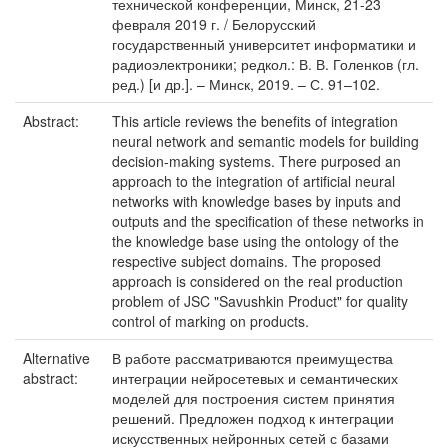
технической конференции, Минск, 21-23
февраля 2019 г. / Белорусский
государственный университет информатики и
радиоэлектроники; редкол.: В. В. Голенков (гл.
ред.) [и др.]. – Минск, 2019. – С. 91–102.
Abstract:
This article reviews the beneﬁts of integration
neural network and semantic models for building
decision-making systems. There purposed an
approach to the integration of artiﬁcial neural
networks with knowledge bases by inputs and
outputs and the speciﬁcation of these networks in
the knowledge base using the ontology of the
respective subject domains. The proposed
approach is considered on the real production
problem of JSC "Savushkin Product" for quality
control of marking on products.
Alternative
В работе рассматриваются преимущества
abstract:
интеграции нейросетевых и семантических
моделей для построения систем принятия
решений. Предложен подход к интеграции
искусственных нейронных сетей с базами