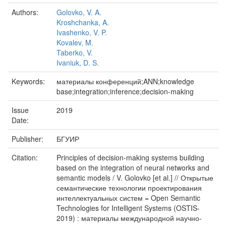
Authors:
Golovko, V. A.
Kroshchanka, A.
Ivashenko, V. P.
Kovalev, M.
Taberko, V.
Ivaniuk, D. S.
Keywords:
материалы конференций;ANN;knowledge
base;integration;inference;decision-making
Issue
2019
Date:
Publisher:
БГУИР
Citation:
Principles of decision-making systems building
based on the integration of neural networks and
semantic models / V. Golovko [et al.] // Открытые
семантические технологии проектирования
интеллектуальных систем = Open Semantic
Technologies for Intelligent Systems (OSTIS-
2019) : материалы международной научно-