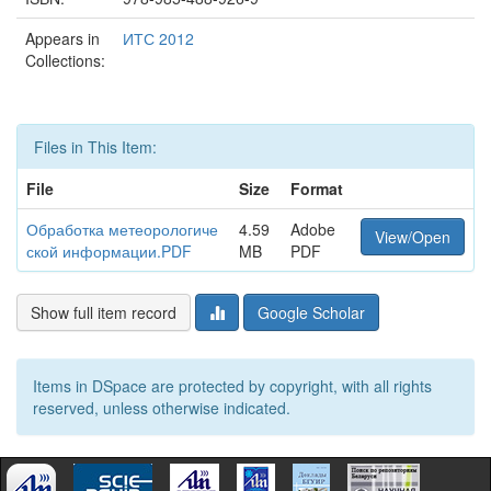
Appears in
ИТС 2012
Collections:
Files in This Item:
File
Size
Format
Обработка метеорологиче
4.59
Adobe
View/Open
ской информации.PDF
MB
PDF
Show full item record
Google Scholar
Items in DSpace are protected by copyright, with all rights
reserved, unless otherwise indicated.