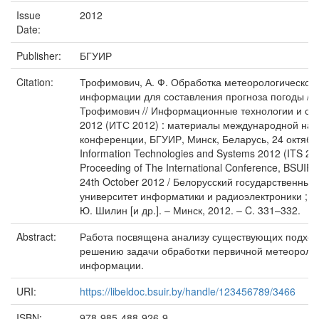
Issue
2012
Date:
Publisher:
БГУИР
Citation:
Трофимович, А. Ф. Обработка метеорологической
информации для составления прогноза погоды / А
Трофимович // Информационные технологии и си
2012 (ИТС 2012) : материалы международной нау
конференции, БГУИР, Минск, Беларусь, 24 октября
Information Technologies and Systems 2012 (ITS 201
Proceeding of The International Conference, BSUIR,
24th October 2012 / Белорусский государственный
университет информатики и радиоэлектроники ; ре
Ю. Шилин [и др.]. – Минск, 2012. – C. 331–332.
Abstract:
Работа посвящена анализу существующих подход
решению задачи обработки первичной метеороло
информации.
URI:
https://libeldoc.bsuir.by/handle/123456789/3466
ISBN:
978-985-488-926-9