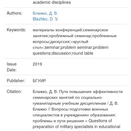
academic disciplines
Authors:
Блажко, Д. В.
Blazhko, D. V.
Keywords:
материалы конференций;семинарское
занятие;проблемный семинар;проблемные
вопросы;дискуссия;«круглый
стол»;seminar;problem seminar;problem
questions;discussion;round table
Issue
2019
Date:
Publisher:
БГУИР
Citation:
Блажко, Д. В. Пути повышения эффективности
семинарских занятий по социально-
гуманитарным учебным дисциплинам / Д. В.
Блажко // Вопросы подготовки военных
специалистов в учреждениях образования:
проблемы и пути решения = Questions of
preparation of military specialists in educational