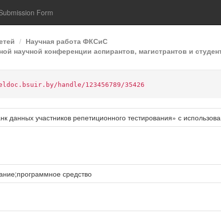
Submission Form
етей
Научная работа ФКСиС
ой научной конференции аспирантов, магистрантов и студент
eldoc.bsuir.by/handle/123456789/35426
к данных участников репетиционного тестирования» с использова
ание;программное средство