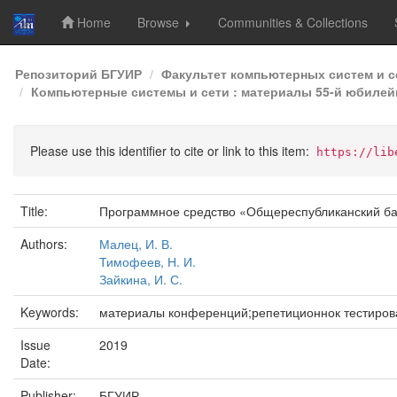
Home
Browse
Communities & Collections
Skip
Репозиторий БГУИР
Факультет компьютерных систем и с
navigation
Компьютерные системы и сети : материалы 55-й юбилейн
Please use this identifier to cite or link to this item:
https://lib
Title:
Программное средство «Общереспубликанский бан
Authors:
Малец, И. В.
Тимофеев, Н. И.
Зайкина, И. С.
Keywords:
материалы конференций;репетиционнок тестиров
Issue
2019
Date:
Publisher:
БГУИР