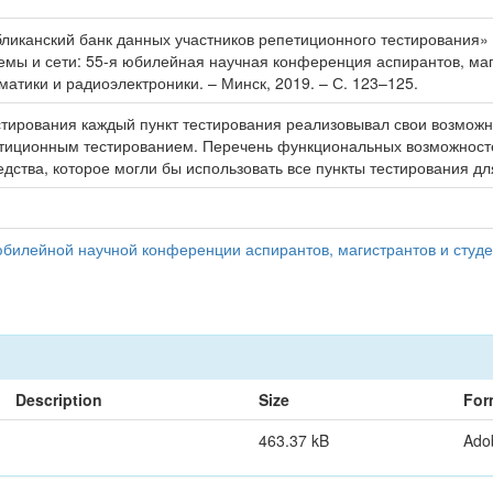
иканский банк данных участников репетиционного тестирования» с
емы и сети: 55-я юбилейная научная конференция аспирантов, магис
атики и радиоэлектроники. – Минск, 2019. – С. 123–125.
тирования каждый пункт тестирования реализовывал свои возможн
тиционным тестированием. Перечень функциональных возможностей
едства, которое могли бы использовать все пункты тестирования д
билейной научной конференции аспирантов, магистрантов и студе
Description
Size
For
463.37 kB
Ado