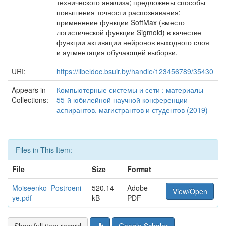
технического анализа; предложены способы
повышения точности распознавания:
применение функции SoftMax (вместо
логистической функции Sigmoid) в качестве
функции активации нейронов выходного слоя
и аугментация обучающей выборки.
URI:
https://libeldoc.bsuir.by/handle/123456789/35430
Appears in
Компьютерные системы и сети : материалы
Collections:
55-й юбилейной научной конференции
аспирантов, магистрантов и студентов (2019)
Files in This Item:
File
Size
Format
Moiseenko_Postroeni
520.14
Adobe
View/Open
ye.pdf
kB
PDF