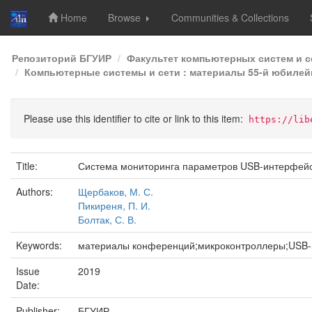
Home
Browse
Communities & Collections
Skip
Репозиторий БГУИР
Факультет компьютерных систем и с
navigation
Компьютерные системы и сети : материалы 55-й юбилейн
Please use this identifier to cite or link to this item:
https://lib
Title:
Система мониторинга параметров USB-интерфей
Authors:
Щербаков, М. С.
Пикиреня, П. И.
Болтак, С. В.
Keywords:
материалы конференций;микроконтроллеры;USB
Issue
2019
Date:
Publisher:
БГУИР