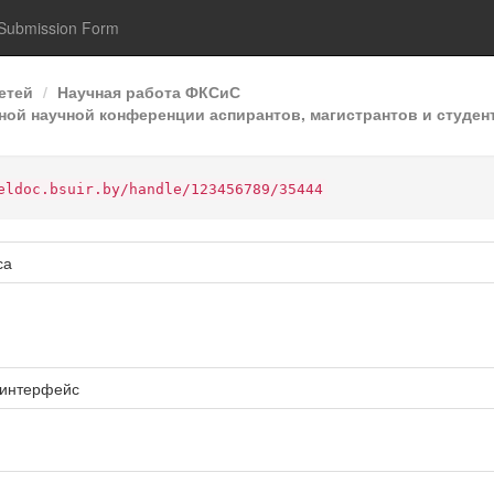
Submission Form
етей
Научная работа ФКСиС
ой научной конференции аспирантов, магистрантов и студент
eldoc.bsuir.by/handle/123456789/35444
са
-интерфейс