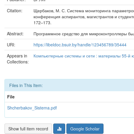
Citation:
Щербаков, М. С. Система мониторинга параметров
конференция аспирантов, магистрантов и студенто
172–173.
Abstract:
Программное средство для микроконтроллеры было
URI:
https://libeldoc.bsuir.by/handle/123456789/35444
Appears in
Компьютерные системы и сети : материалы 55-й ю
Collections:
Files in This Item:
File
Shcherbakov_Sistema.pdf
Show full item record
Google Scholar