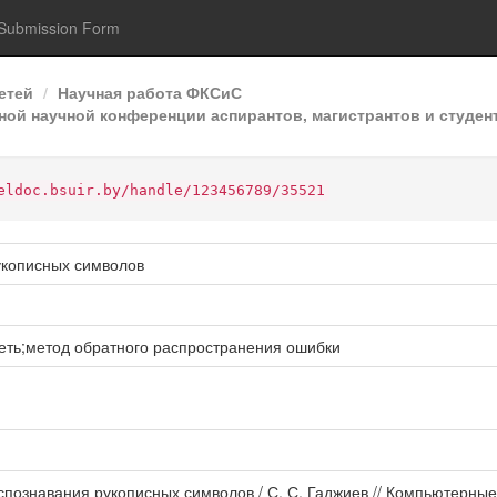
Submission Form
етей
Научная работа ФКСиС
ой научной конференции аспирантов, магистрантов и студент
eldoc.bsuir.by/handle/123456789/35521
укописных символов
еть;метод обратного распространения ошибки
аспознавания рукописных символов / С. С. Гаджиев // Компьютерны