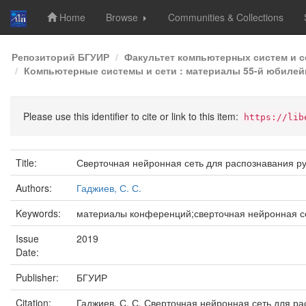
Home
Browse
Communities & Collections
Skip
Репозиторий БГУИР
Факультет компьютерных систем и с
navigation
Компьютерные системы и сети : материалы 55-й юбилейн
Please use this identifier to cite or link to this item:
https://lib
Title:
Сверточная нейронная сеть для распознавания р
Authors:
Гаджиев, С. С.
Keywords:
материалы конференций;сверточная нейронная с
Issue
2019
Date:
Publisher:
БГУИР
Citation:
Гаджиев, С. С. Сверточная нейронная сеть для р