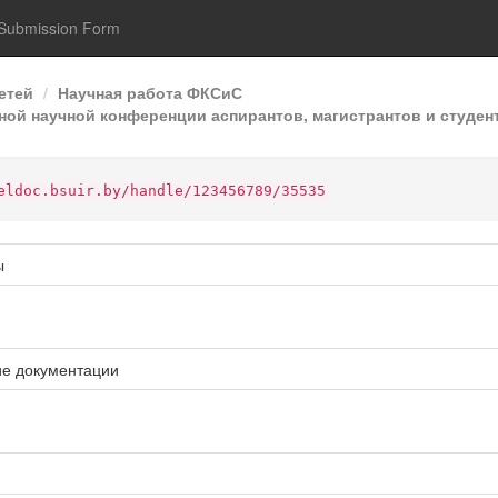
Submission Form
етей
Научная работа ФКСиС
ой научной конференции аспирантов, магистрантов и студент
eldoc.bsuir.by/handle/123456789/35535
ы
ие документации