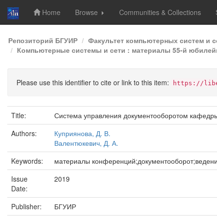
Home
Browse
Communities & Collections
Skip
Репозиторий БГУИР
Факультет компьютерных систем и с
navigation
Компьютерные системы и сети : материалы 55-й юбилейн
Please use this identifier to cite or link to this item:
https://lib
Title:
Система управления документооборотом кафедр
Authors:
Куприянова, Д. В.
Валентюкевич, Д. А.
Keywords:
материалы конференций;документооборот;веден
Issue
2019
Date:
Publisher:
БГУИР