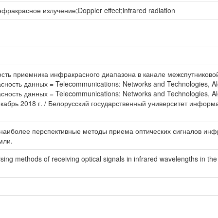
красное излучение;Doppler effect;infrared radiation
ть приемника инфракрасного диапазона в канале межспутниковой св
ность данных = Telecommunications: Networks and Technologies, Al
сность данных = Telecommunications: Networks and Technologies, A
брь 2018 г. / Белорусский государственный университет информатик
наиболее перспективные методы приема оптических сигналов инфр
мли.
sing methods of receiving optical signals in infrared wavelengths in th