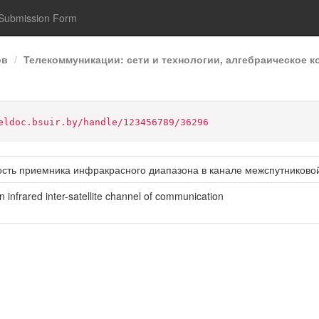
Submission Form
ов
Телекоммуникации: сети и технологии, алгебраическое 
eldoc.bsuir.by/handle/123456789/36296
ость приемника инфракрасного диапазона в канале межспутниково
 in infrared inter-satellite channel of communication