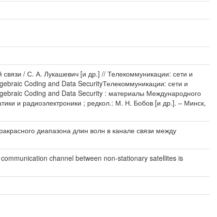
язи / С. А. Лукашевич [и др.] // Телекоммуникации: сети и
gebraic Coding and Data SecurityТелекоммуникации: сети и
lgebraic Coding and Data Security : материалы Международного
и и радиоэлектроники ; редкол.: М. Н. Бобов [и др.]. – Минск,
акрасного диапазона длин волн в канале связи между
e communication channel between non-stationary satellites is