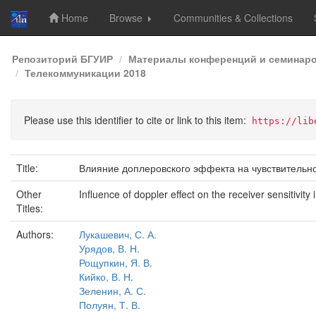
Home
Browse
Communities & Collections
Skip
Репозиторий БГУИР
Материалы конференций и семинар
navigation
Телекоммуникации 2018
Please use this identifier to cite or link to this item:
https://lib
Title:
Влияние доплеровского эффекта на чувствительн
Other
Influence of doppler effect on the receiver sensitivity
Titles:
Authors:
Лукашевич, С. А.
Урядов, В. Н.
Рощупкин, Я. В.
Кийко, В. Н.
Зеленин, А. С.
Полуян, Т. В.