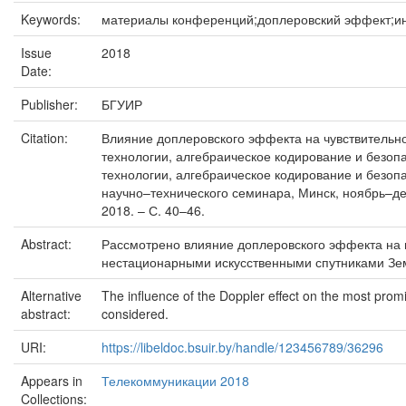
Keywords:
материалы конференций;доплеровский эффект;инфра
Issue
2018
Date:
Publisher:
БГУИР
Citation:
Влияние доплеровского эффекта на чувствительнос
технологии, алгебраическое кодирование и безопас
технологии, алгебраическое кодирование и безопа
научно–технического семинара, Минск, ноябрь–дека
2018. – С. 40–46.
Abstract:
Рассмотрено влияние доплеровского эффекта на 
нестационарными искусственными спутниками Зе
Alternative
The influence of the Doppler effect on the most promi
abstract:
considered.
URI:
https://libeldoc.bsuir.by/handle/123456789/36296
Appears in
Телекоммуникации 2018
Collections: