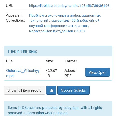
URI:
https://libeldoc.bsuir.by/handle/123456789/36496
Appears in
Проблемы экономики и информационных
Collections:
технологий : материалы 55-й юбилейной
научной конференции аспирантов,
магистрантов и студентов (2019)
Files in This Item:
File
Size
Format
Gutorova_Virtualnyy
432.07
Adobe
View/Open
e.pdf
kB
PDF
Show full item record
Google Scholar
Items in DSpace are protected by copyright, with all rights
reserved, unless otherwise indicated.