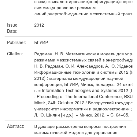
связи;эквивалентирование;конфигурация;энергет
система;управление режимом
линий;энергообъединение;межсистемный транзит
Issue
2012
Date:
Publisher:
БГУИР
Citation:
Радоман, Н. В. Математическая модель для упра
режимами межсистемных связей в энергообъедин
Н. В. Радоман, О. И. Александров, А. Ю. Жданович
Информационные технологии и системы 2012 (И
2012) : материалы международной научной
конференции, БГУИР, Минск, Беларусь, 24 октябр
г. = Information Technologies and Systems 2012 (IT
: Proceeding of The International Conference, BSUIR
Minsk, 24th October 2012 / Белорусский государст
университет информатики и радиоэлектроники ; ре
Л. Ю. Шилин [и др.]. – Минск, 2012. – C. 64–65.
Abstract:
В докладе рассмотрены вопросы построения
математической модели для управления