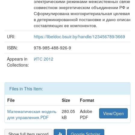
электрическими режимами межсистемных связей 
совместном энергетическом объединении РФ и РБ
Сформулирована многокритериальная целевая ф
в детерминированной постановке и дано описани
составляющих ее компонентов.
URI:
https://libeldoc.bsuir.by/handle/123456789/3669
ISBN:
978-985-488-926-9
Appears in
ИТС 2012
Collections:
Files in This Item:
File
Size
Format
Математическая модель
280.05
Adobe
View/Open
для управления.PDF
kB
PDF
Show full item record
Google Scholar