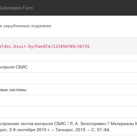
Submission Form
в зарубежных изданиях
eldoc.bsuir.by/handle/123456789/36735
контроля СБИС
овые системы
построению тестов контроля СБИС / Л. А. Золоторевич // Материал
г, 3-9 сентября 2015 г. – Таганрог, 2015. – С. 57–64.