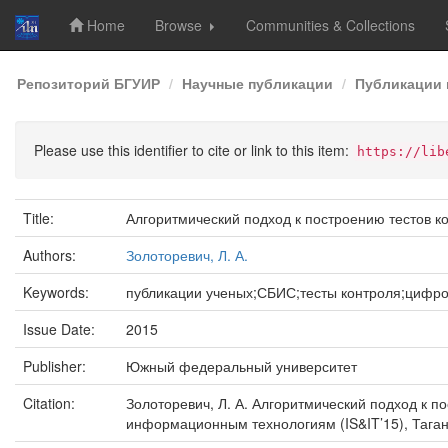
Home
Browse
Communities & Collections
Skip
Репозиторий БГУИР
Научные публикации
Публикации 
navigation
Please use this identifier to cite or link to this item:
https://lib
Title:
Алгоритмический подход к построению тестов 
Authors:
Золоторевич, Л. А.
Keywords:
публикации ученых;СБИС;тесты контроля;цифр
Issue Date:
2015
Publisher:
Южный федеральный университет
Citation:
Золоторевич, Л. А. Алгоритмический подход к 
информационным технологиям (IS&IT’15), Таганро