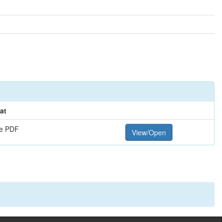
at
e PDF
View/Open