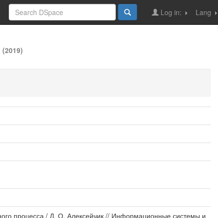
Log in:
Lang
 (2019)
ого процесса / Д. О. Алексейчик // Информационные системы и