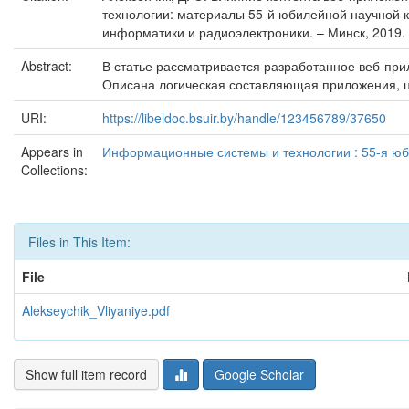
технологии: материалы 55-й юбилейной научной к
информатики и радиоэлектроники. – Минск, 2019. 
Abstract:
В статье рассматривается разработанное веб-пр
Описана логическая составляющая приложения, це
URI:
https://libeldoc.bsuir.by/handle/123456789/37650
Appears in
Информационные системы и технологии : 55-я юб
Collections:
Files in This Item:
File
Alekseychik_Vliyaniye.pdf
Show full item record
Google Scholar