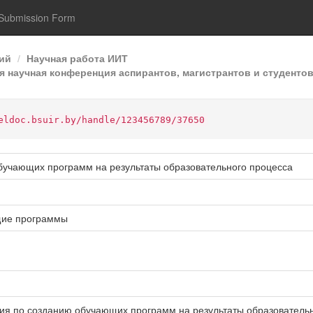
Submission Form
ий
Научная работа ИИТ
 научная конференция аспирантов, магистрантов и студентов
eldoc.bsuir.by/handle/123456789/37650
бучающих программ на результаты образовательного процесса
щие программы
ния по созданию обучающих программ на результаты образовательн