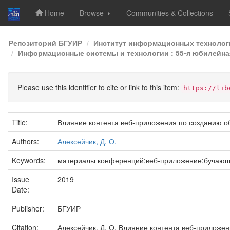
Home
Browse
Communities & Collections
Skip
Репозиторий БГУИР
Институт информационных технолог
navigation
Информационные системы и технологии : 55-я юбилейная
Please use this identifier to cite or link to this item:
https://lib
Title:
Влияние контента веб-приложения по созданию о
Authors:
Алексейчик, Д. О.
Keywords:
материалы конференций;веб-приложение;бучаю
Issue
2019
Date:
Publisher:
БГУИР
Citation:
Алексейчик, Д. О. Влияние контента веб-приложе