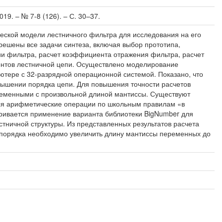
19. – № 7-8 (126). – С. 30–37.
ческой модели лестничного фильтра для исследования на его
решены все задачи синтеза, включая выбор прототипа,
ии фильтра, расчет коэффициента отражения фильтра, расчет
ентов лестничной цепи. Осуществлено моделирование
ютере с 32-разрядной операционной системой. Показано, что
овышении порядка цепи. Для повышения точности расчетов
еменными с произвольной длиной мантиссы. Существуют
тся арифметические операции по школьным правилам «в
тривается применение варианта библиотеки BigNumber для
стничной структуры. Из представленных результатов расчета
о порядка необходимо увеличить длину мантиссы переменных до