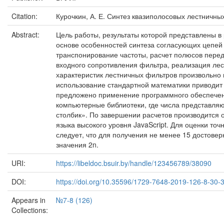
Citation:
Курочкин, А. Е. Синтез квазиполосовых лестничных 
Abstract:
Цель работы, результаты которой представлены в
основе особенностей синтеза согласующих цепей 
транспонирование частоты, расчет полюсов пере
входного сопротивления фильтра, реализация ле
характеристик лестничных фильтров произвольно 
использование стандартной математики приводит 
предложено применение программного обеспечен
компьютерные библиотеки, где числа представля
столбик». По завершении расчетов производится 
языка высокого уровня JavaScript. Для оценки то
следует, что для получения не менее 15 достове
значения 2n.
URI:
https://libeldoc.bsuir.by/handle/123456789/38090
DOI:
https://doi.org/10.35596/1729-7648-2019-126-8-30-
Appears in
№7-8 (126)
Collections: