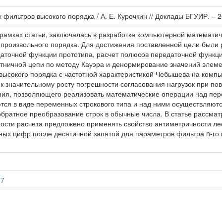
фильтров высокого порядка / А. Е. Курочкин // Доклады БГУИР. – 20
 рамках статьи, заключалась в разработке компьютерной математи
произвольного порядка. Для достижения поставленной цели были 
даточной функции прототипа, расчет полюсов передаточной функц
стничной цепи по методу Кауэра и денормирование значений элем
высокого порядка с частотной характеристикой Чебышева на компь
к значительному росту погрешности согласования нагрузок при п
ия, позволяющего реализовать математические операции над пер
ются в виде переменных строкового типа и над ними осуществляю
обратное преобразование строк в обычные числа. В статье рассма
чности расчета предложено применять свойство антиметричности ле
рных цифр после десятичной запятой для параметров фильтра n-г
37