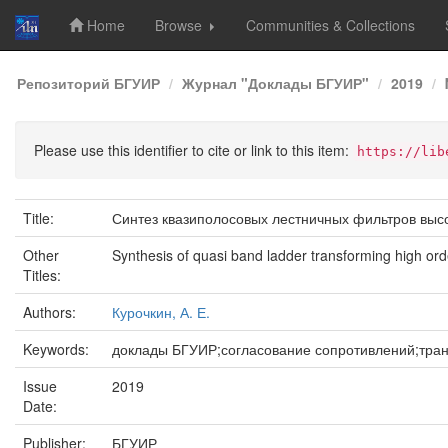
Home
Browse
Communities & Collections
Skip
Репозиторий БГУИР
Журнал "Доклады БГУИР"
2019
navigation
Please use this identifier to cite or link to this item:
https://lib
Title:
Синтез квазиполосовых лестничных фильтров выс
Other
Synthesis of quasi band ladder transforming high orde
Titles:
Authors:
Курочкин, А. Е.
Keywords:
доклады БГУИР;согласование сопротивлений;тра
Issue
2019
Date:
Publisher:
БГУИР