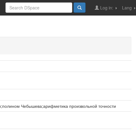
Log in:
Lang
я;полином Чебышева;арифметика произвольной точности