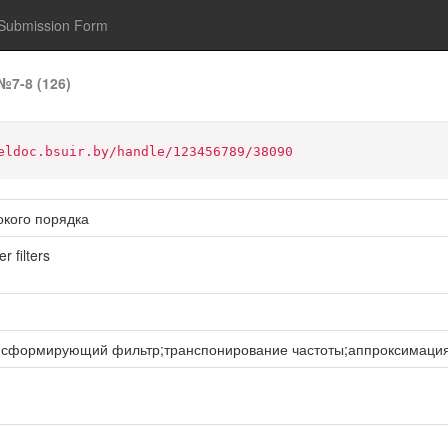
Submission Form
№7-8 (126)
eldoc.bsuir.by/handle/123456789/38090
окого порядка
r filters
нсформирующий фильтр;транспонирование частоты;аппроксимаци