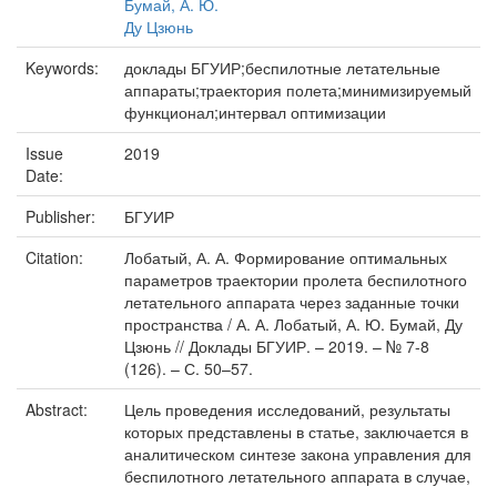
Бумай, А. Ю.
Ду Цзюнь
Keywords:
доклады БГУИР;беспилотные летательные
аппараты;траектория полета;минимизируемый
функционал;интервал оптимизации
Issue
2019
Date:
Publisher:
БГУИР
Citation:
Лобатый, А. А. Формирование оптимальных
параметров траектории пролета беспилотного
летательного аппарата через заданные точки
пространства / А. А. Лобатый, А. Ю. Бумай, Ду
Цзюнь // Доклады БГУИР. – 2019. – № 7-8
(126). – С. 50–57.
Abstract:
Цель проведения исследований, результаты
которых представлены в статье, заключается в
аналитическом синтезе закона управления для
беспилотного летательного аппарата в случае,