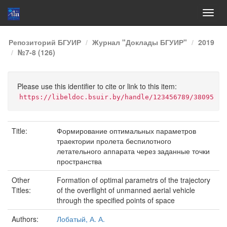
Skip
Репозиторий БГУИР
Журнал "Доклады БГУИР"
2019
navigation
№7-8 (126)
Please use this identifier to cite or link to this item:
https://libeldoc.bsuir.by/handle/123456789/38095
Title:
Формирование оптимальных параметров
траектории пролета беспилотного
летательного аппарата через заданные точки
пространства
Other
Formation of optimal parametrs of the trajectory
Titles:
of the overflight of unmanned aerial vehicle
through the specified points of space
Authors:
Лобатый, А. А.