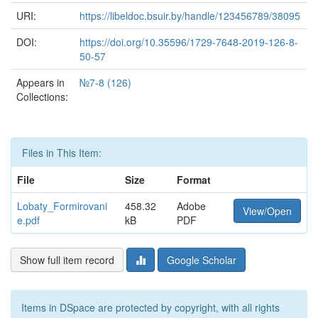
URI:
https://libeldoc.bsuir.by/handle/123456789/38095
DOI:
https://doi.org/10.35596/1729-7648-2019-126-8-
50-57
Appears in
№7-8 (126)
Collections:
Files in This Item:
File
Size
Format
Lobaty_Formirovani
458.32
Adobe
View/Open
e.pdf
kB
PDF
Show full item record
Google Scholar
Items in DSpace are protected by copyright, with all rights