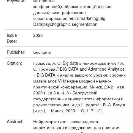
Keywords:
материалы
конференций;нейромаркетинг;большие
данные;психографическое
сегментирование;neuromarketing;Big
Data;psychographic segmentation
Issue
2020
Date:
Publisher:
Беспринт
Citation:
Громова, А. С. Big data в нейромаркетинге / А.
С. Громова // BIG DATA and Advanced Analytics
= BIG DATA и анализ высокого уровня: сборник
материалов VI Международной научно-
практической конференции, Минск, 20-21 мая
2020 г. : в 3 ч. Ч. 3 / Белорусский
государственный университет информатики и
радиоэлектроники [и др.] ; редкол.: В. А. Богуш
[и др.]. – Минск, 2020. – С. 117–121.
Abstract:
Нейромаркетинг – разновидность
маркетингового исследования для принятия