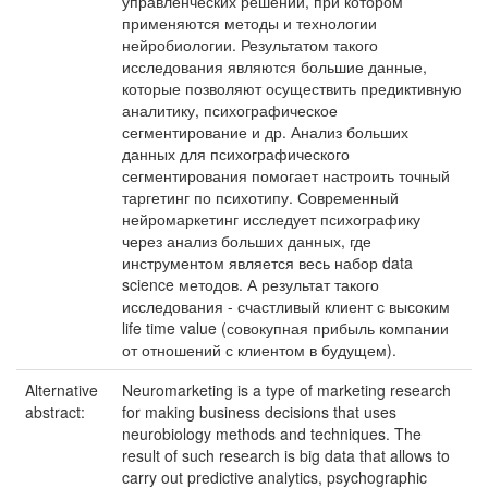
управленческих решений, при котором
применяются методы и технологии
нейробиологии. Результатом такого
исследования являются большие данные,
которые позволяют осуществить предиктивную
аналитику, психографическое
сегментирование и др. Анализ больших
данных для психографического
сегментирования помогает настроить точный
таргетинг по психотипу. Современный
нейромаркетинг исследует психографику
через анализ больших данных, где
инструментом является весь набор data
science методов. А результат такого
исследования - счастливый клиент с высоким
life time value (совокупная прибыль компании
от отношений с клиентом в будущем).
Alternative
Neuromarketing is a type of marketing research
abstract:
for making business decisions that uses
neurobiology methods and techniques. The
result of such research is big data that allows to
carry out predictive analytics, psychographic