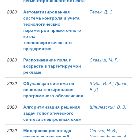
сегментированного объекта
2020
Автоматизированная
Терех, Д. С.
система контроля и учета
технологических
параметров прямоточного
котла
теплоэнергетического
предприятия
2020
Распознавание пола и
Скавыш, М. Г.
возраста в таргетируемой
рекламе
2020
Обучающая система по
Шуба, И. А.
;
Дивин,
основам тестирования
В. Д.
программного обеспечения
2020
Алгоритмизация решения
Шпилевский, В. В.
задач топологического
синтеза электронных схем
2020
Модернизация стенда
Сенько, Н. В.
;
пусковых испытаний
Христофорова, А.