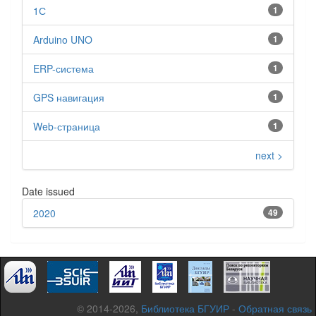
1С
1
Arduino UNO
1
ERP-система
1
GPS навигация
1
Web-страница
1
next >
Date issued
2020
49
© 2014-2026,
Библиотека БГУИР
-
Обратная связь